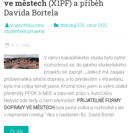
ve městech
(X1PF) a příběh
Davida Bortela
VojtechNovotny
#studujDOS
,
obor DOS
,
studentské projekty
9. 11. 2020
V rámci bakalářského studia bylo nutné
rozhodnout se, do jakého studentského
projektu se zapojit. „Jelikož mě zaujala
problematika silniční dopravy, a to především v intravilánu,
byla má volba téměř jasná. Kromě toho jsem si velmi oblíbil
předměty PPOK či MDE a zároveň práci v AutoCADu.
Nebylo zde tedy o čem přemýšlet.
PŘIJATELNÉ FORMY
DOPRAVY VE MĚSTECH
byla jasná volba a rozhodně ji ani
v nejmenším nelituji.“ říká s nadšením Bc. David Bortel.
Čti dál