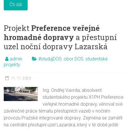
Čti dál
Projekt
Preference veřejné
hromadné dopravy
a přestupní
uzel noční dopravy Lazarská
admin
#studujDOS
,
obor DOS
,
studentské
projekty
11. 11. 2020
Ing. Ondřej Vavrda, absolvent
studentského projektu X1PH Preference
veřejné hromadné dopravy, věnoval své
závěrečné práce tématu přestupních vazeb v nočním
provozu Pražské integrované dopravy. Zejména se zaměřil
na centrální přestupní uzel Lazarská, který v té době ještě