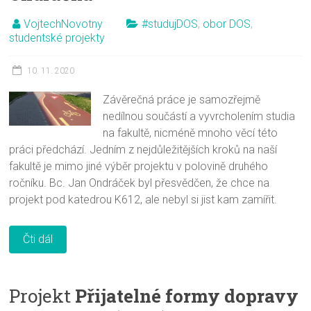
VojtechNovotny
#studujDOS
,
obor DOS
,
studentské projekty
10. 11. 2020
Závěrečná práce je samozřejmě
nedílnou součástí a vyvrcholením studia
na fakultě, nicméně mnoho věcí této
práci předchází. Jedním z nejdůležitějších kroků na naší
fakultě je mimo jiné výběr projektu v polovině druhého
ročníku. Bc. Jan Ondráček byl přesvědčen, že chce na
projekt pod katedrou K612, ale nebyl si jist kam zamířit.
Čti dál
Projekt
Přijatelné formy dopravy