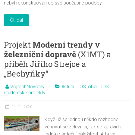
nebyl rekonstruován do své současné podoby.
Čti dál
Projekt
Moderní trendy v
železniční dopravě
(X1MT) a
příběh Jiřího Strejce a
„Bechyňky“
VojtechNovotny
#studujDOS
,
obor DOS
,
studentské projekty
11. 11. 2020
Když už se jednou někdo rozhodne
věnovat se železnici, tak se zpravidla
jedná o srdeční záležitost. A ta se