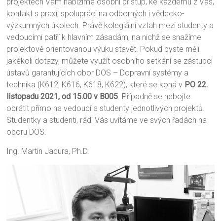
projektech Vám nabízíme osobní přístup, ke každému z Vás,
kontakt s praxí, spolupráci na odborných i vědecko-
výzkumných úkolech. Právě kolegiální vztah mezi studenty a
vedoucími patří k hlavním zásadám, na nichž se snažíme
projektově orientovanou výuku stavět. Pokud byste měli
jakékoli dotazy, můžete využít osobního setkání se zástupci
ústavů garantujících obor DOS – Dopravní systémy a
technika (K612, K616, K618, K622), které se koná v
PO 22.
listopadu 2021, od 15.00 v B005
. Případně se nebojte
obrátit přímo na vedoucí a studenty jednotlivých projektů.
Studentky a studenti, rádi Vás uvítáme ve svých řadách na
oboru DOS.
Ing. Martin Jacura, Ph.D.