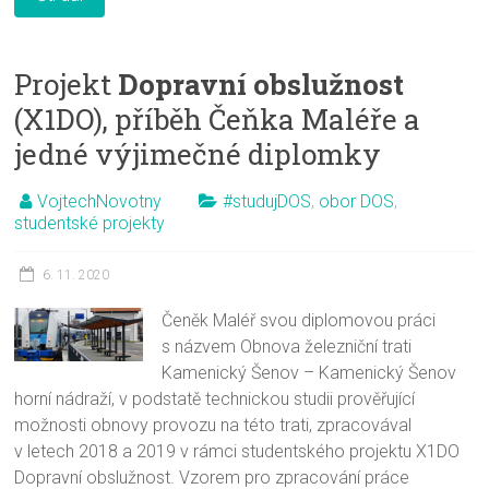
Projekt
Dopravní obslužnost
(X1DO), příběh Čeňka Maléře a
jedné výjimečné diplomky
VojtechNovotny
#studujDOS
,
obor DOS
,
studentské projekty
6. 11. 2020
Čeněk Maléř svou diplomovou práci
s názvem Obnova železniční trati
Kamenický Šenov – Kamenický Šenov
horní nádraží, v podstatě technickou studii prověřující
možnosti obnovy provozu na této trati, zpracovával
v letech 2018 a 2019 v rámci studentského projektu X1DO
Dopravní obslužnost. Vzorem pro zpracování práce