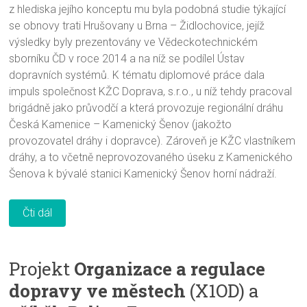
z hlediska jejího konceptu mu byla podobná studie týkající
se obnovy trati Hrušovany u Brna – Židlochovice, jejíž
výsledky byly prezentovány ve Vědeckotechnickém
sborníku ČD v roce 2014 a na níž se podílel Ústav
dopravních systémů. K tématu diplomové práce dala
impuls společnost KŽC Doprava, s.r.o., u níž tehdy pracoval
brigádně jako průvodčí a která provozuje regionální dráhu
Česká Kamenice – Kamenický Šenov (jakožto
provozovatel dráhy i dopravce). Zároveň je KŽC vlastníkem
dráhy, a to včetně neprovozovaného úseku z Kamenického
Šenova k bývalé stanici Kamenický Šenov horní nádraží.
Čti dál
Projekt
Organizace a regulace
dopravy ve městech
(X1OD) a