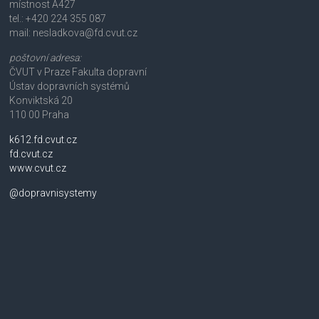
místnost A427
tel.: +420 224 355 087
mail: nesladkova@fd.cvut.cz
poštovní adresa:
ČVUT v Praze Fakulta dopravní
Ústav dopravních systémů
Konviktská 20
110 00 Praha
k612.fd.cvut.cz
fd.cvut.cz
www.cvut.cz
@dopravnisystemy