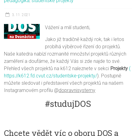
pedagogika
,
studentské projekty
3. 11. 2021
Vážení a milí studenti,
Jako již tradičně každý rok, tak i letos
probíhá výběrové řízení do projektů.
Naše katedra nabízí rozmanité množství projektů různých
zaměření a doufáme, že každý Vás si zde najde to své.
Přehled všech projektů na k612 naleznete v sekci
Projekty
(
https://k612.fd.cvut.cz/studentske-projekty/
). Postupně
můžete sledovat i představení všech projektů na našem
Instagramovém profilu @
dopravnisystemy
#studujDOS
Chcete vědět víc o oboru DOS a