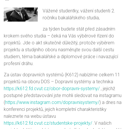
Vážené studentky, vážení studenti 2.
ročníku bakalářského studia,
za týden budete stát před zásadním
krokem svého studia – čeká na Vás výběrové řízení do
projektů. Jde o akt skutečně důležitý, protože výběrem
projektu a studijního oboru nasměrujte svou další cestu
studiem, téma bakalářské a diplomové práce i navazující
profesní dráhu.
Za ústav dopravních systémů (K612) nabízíme celkem 11
projektů na oboru DOS – Dopravní systémy a technika
https://k612.fd.cvut.cz/obor-dopravni-systemy/
, jejichž
postupné představování jste mohli sledovat na instagramu
(
https://www.instagram.com/dopravnisystemy/
) a dnes na
konferenci projektů, jejich kompletní charakteristiky
naleznete na webu ústavu
https://k612.fd.cvut.cz/studentske-projekty/
.V našich