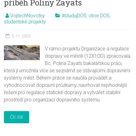
příběh Poliny Zayats
VojtechNovotny
#studujDOS
,
obor DOS
,
studentské projekty
5. 11. 2020
V rámci projektu Organizace a regulace
dopravy ve městě (12X1OD) zpracovala
Bc. Polina Zayats bakalářskou práci,
která jí umožnila více se seznámit se stávajícími dopravními
systémy měst. Během práce se naučila provádět a
vyhodnocovat dopravní průzkumy, navrhovat nejvhodnější
řešení pro regulace statické dopravy a vytvářet stabilní
prostředí pro organizaci dopravního systému.
Čti dál