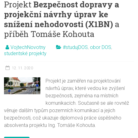
Projekt
Bezpečnost dopravy a
projekční návrhy úprav ke
snížení nehodovosti (X1BN)
a
příběh Tomáše Kohouta
VojtechNovotny
#studujDOS
,
obor DOS
,
studentské projekty
12. 11. 2020
Projekt je zaměřen na projektování
návrhů úprav, které vedou ke zvýšení
bezpečnosti, zejména na místních
komunikacích. Současně se ale rovněž
věnuje dalším typům pozemních komunikací a jejich
bezpečnosti, což ukazuje diplomová práce úspěšného
absolventa projektu Ing. Tomáše Kohouta.