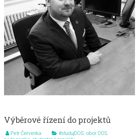
Výběrové řízení do projektů
Petr Červenka
#studujDOS
,
obor DOS
,