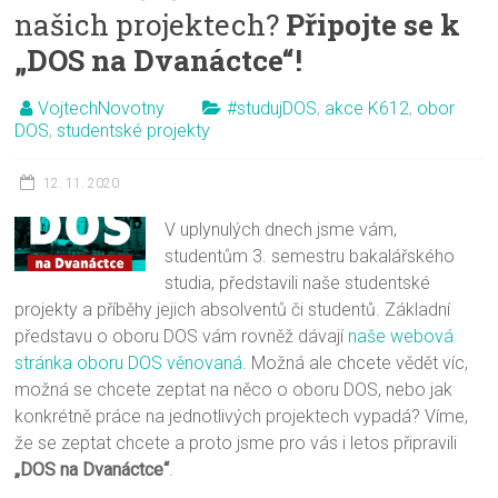
našich projektech?
Připojte se k
„DOS na Dvanáctce“!
VojtechNovotny
#studujDOS
,
akce K612
,
obor
DOS
,
studentské projekty
12. 11. 2020
V uplynulých dnech jsme vám,
studentům 3. semestru bakalářského
studia, představili naše studentské
projekty a příběhy jejich absolventů či studentů. Základní
představu o oboru DOS vám rovněž dávají
naše webová
stránka oboru DOS věnovaná
. Možná ale chcete vědět víc,
možná se chcete zeptat na něco o oboru DOS, nebo jak
konkrétně práce na jednotlivých projektech vypadá? Víme,
že se zeptat chcete a proto jsme pro vás i letos připravili
„DOS na Dvanáctce“
.