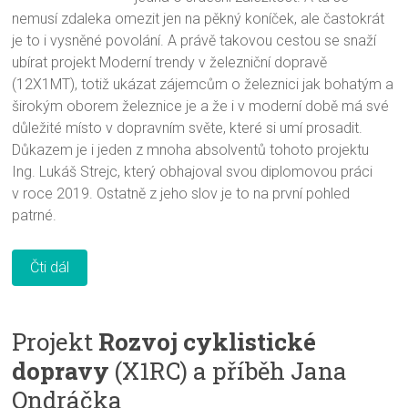
nemusí zdaleka omezit jen na pěkný koníček, ale častokrát
je to i vysněné povolání. A právě takovou cestou se snaží
ubírat projekt Moderní trendy v železniční dopravě
(12X1MT), totiž ukázat zájemcům o železnici jak bohatým a
širokým oborem železnice je a že i v moderní době má své
důležité místo v dopravním světe, které si umí prosadit.
Důkazem je i jeden z mnoha absolventů tohoto projektu
Ing. Lukáš Strejc, který obhajoval svou diplomovou práci
v roce 2019. Ostatně z jeho slov je to na první pohled
patrné.
Čti dál
Projekt
Rozvoj cyklistické
dopravy
(X1RC) a příběh Jana
Ondráčka