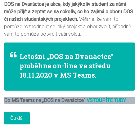
DOS na Dvanáctce je akce, kdy jakýkoliv student za námi
může přijít a zeptat se na cokoliv, co ho zajímá o oboru DOS
či našich studentských projektech.
Věříme, že vám to
pomůže rozhodnout se jaký projekt a obor zvolit, případně
vám to pomůže potvrdit vaši volbu.
Letošní „DOS na Dvanáctce“
proběhne on-line ve středu
18.11.2020 v MS Teams.
Do MS Teams na „DOS na Dvanáctce“
VSTOUPÍTE TUDY
.
Čti dál