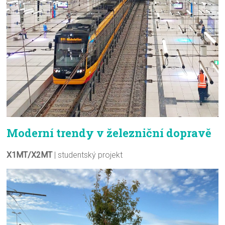
Moderní trendy v železniční dopravě
X1MT/X2MT
| studentský projekt