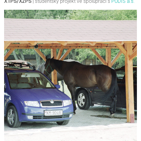
X1PS/X2PS
| studentský projekt ve spolupráci s
PUDIS a.s.