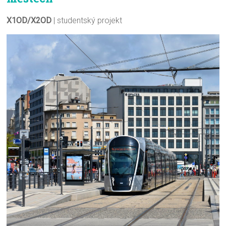
X1OD/X2OD
| studentský projekt