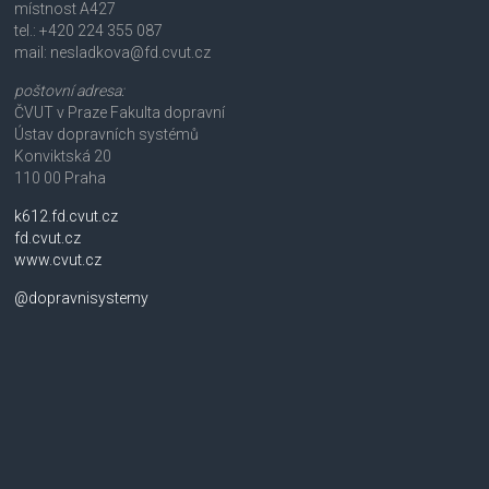
místnost A427
tel.: +420 224 355 087
mail: nesladkova@fd.cvut.cz
poštovní adresa:
ČVUT v Praze Fakulta dopravní
Ústav dopravních systémů
Konviktská 20
110 00 Praha
k612.fd.cvut.cz
fd.cvut.cz
www.cvut.cz
@dopravnisystemy