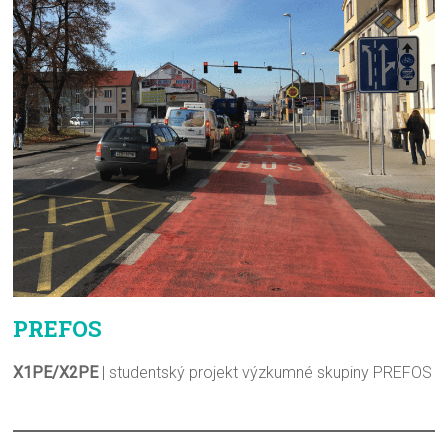
PREFOS
X1PE/X2PE
| studentský projekt výzkumné skupiny PREFOS