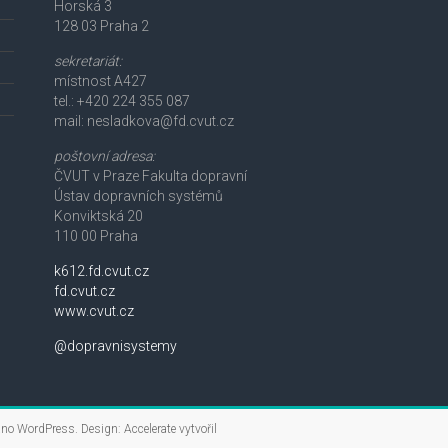
Horská 3
128 03 Praha 2
sekretariát:
místnost A427
tel.: +420 224 355 087
mail: nesladkova@fd.cvut.cz
poštovní adresa:
ČVUT v Praze Fakulta dopravní
Ústav dopravních systémů
Konviktská 20
110 00 Praha
k612.fd.cvut.cz
fd.cvut.cz
www.cvut.cz
@dopravnisystemy
áno
WordPress
. Design: Accelerate vytvořil