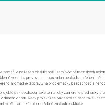
 zaměřuje na řešení obslužnosti území včetně městských aglom
roblémů vedení a provozu na dopravních cestách, na řešení mě
ferencí hromadné dopravy, na problematiku bezpečnosti a nehodo
projektů pak obohacují také tematicky zaměřené přednášky pro 
v daném oboru. Řady projektů se pak sami studenti také účastní 
ími přístroji, také tolik potřebné znalosti praktické.