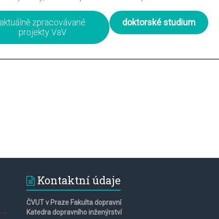
aktuálně zpracovávané
doktorské studium
projekty VaV
Kontaktní údaje
ČVUT v Praze Fakulta dopravní
Katedra dopravního inženýrství