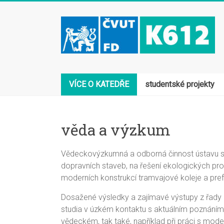
VÍCE O KATEDŘE
studentské projekty
věda a výzkum
Vědeckovýzkumná a odborná činnost ústavu se
dopravních staveb, na řešení ekologických p
moderních konstrukcí tramvajové koleje a pre
Dosažené výsledky a zajímavé výstupy z řady 
studia v úzkém kontaktu s aktuálním poznáním 
vědeckém, tak také, například při práci s modern