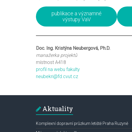
publikace a významné
výstupy VaV
Doc. Ing. Kristýna Neubergová, Ph.D.
manažerka projektů
místnost A418
profil na webu fakulty
neubekri@fd.cvut.cz
Aktuality
Komplexní dopravní průzkum letiště Praha Ruzyně