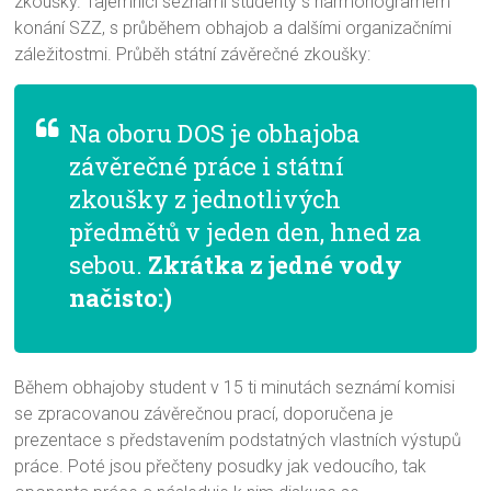
zkoušky. Tajemníci seznámí studenty s harmonogramem
konání SZZ, s průběhem obhajob a dalšími organizačními
záležitostmi. Průběh státní závěrečné zkoušky:
Na oboru DOS je obhajoba
závěrečné práce i státní
zkoušky z jednotlivých
předmětů v jeden den, hned za
sebou.
Zkrátka z jedné vody
načisto:)
Během obhajoby student v 15 ti minutách seznámí komisi
se zpracovanou závěrečnou prací, doporučena je
prezentace s představením podstatných vlastních výstupů
práce. Poté jsou přečteny posudky jak vedoucího, tak