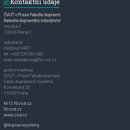
Kontaktní údaje
ČVUT v Praze Fakulta dopravní
Katedra dopravního inženýrství
Horská 3
128 03 Praha 2
sekretariát:
místnost A427
tel.: +420 224 355 087
mail: nesladkova@fd.cvut.cz
poštovní adresa:
ČVUT v Praze Fakulta dopravní
Ústav dopravních systémů
Konviktská 20
110 00 Praha
k612.fd.cvut.cz
fd.cvut.cz
www.cvut.cz
@dopravnisystemy