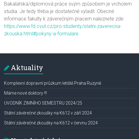
Bakalářská/diplomová práce svým způsobem je vrcholem
studia. Je tedy třeba je dostatečně vyladit. Obecné
informace fakulty k záverečným pracem naleznete zde:
https://www.fd.cvut.cz/pro-studenty/statni-zaverecna-
zkouska.html#pokyny-a-formulare
Aktuality
Komplexní dopravní průzkum letiště Praha Ruzyně
Máme nové doktory !!!
UVODNÍK ZIMNÍHO SEMESTRU 2024/25
Státní závěrečné zkoušky na K612 v září 2024
Státní závěrečné zkoušky na K612 v červnu 2024