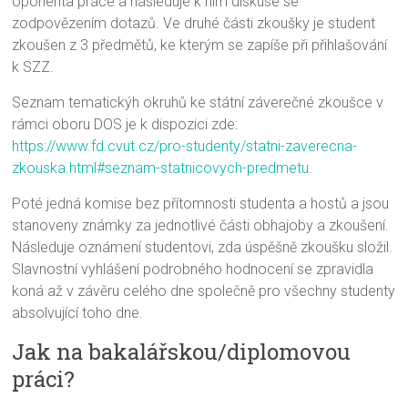
oponenta práce a následuje k nim diskuse se
zodpovězením dotazů. Ve druhé části zkoušky je student
zkoušen z 3 předmětů, ke kterým se zapíše při přihlašování
k SZZ.
Seznam tematickýh okruhů ke státní záverečné zkoušce v
rámci oboru DOS je k dispozici zde:
https://www.fd.cvut.cz/pro-studenty/statni-zaverecna-
zkouska.html#seznam-statnicovych-predmetu
.
Poté jedná komise bez přítomnosti studenta a hostů a jsou
stanoveny známky za jednotlivé části obhajoby a zkoušení.
Následuje oznámení studentovi, zda úspěšně zkoušku složil.
Slavnostní vyhlášení podrobného hodnocení se zpravidla
koná až v závěru celého dne společně pro všechny studenty
absolvující toho dne.
Jak na bakalářskou/diplomovou
práci?