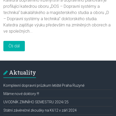
Katedra dopravního inženýrství a dopravního plánování je
profilující katedrou oboru „DOS – Dopravní systémy a
technika“ bakalářského a magisterského studia a oboru „D
– Dopravní systémy a technika“ doktorského studia.
Katedra zajišťuje výuku především na zmíněných oborech a
ve společných...
Čti dál
Aktuality
Komplexní dopravní průzkum letiště Praha Ruzyně
Máme nové doktory !!!
UVODNÍK ZIMNÍHO SEMESTRU 2024/25
Státní závěrečné zkoušky na K612 v září 2024