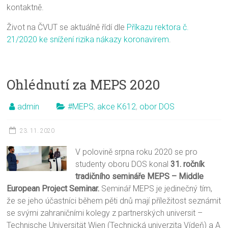
kontaktně.
Život na ČVUT se aktuálně řídí dle
Příkazu rektora č.
21/2020 ke snížení rizika nákazy koronavirem
.
Ohlédnutí za MEPS 2020
admin
#MEPS
,
akce K612
,
obor DOS
23. 11. 2020
V polovině srpna roku 2020 se pro
studenty oboru DOS konal
31. ročník
tradičního semináře MEPS – Middle
European Project Seminar.
Seminář MEPS je jedinečný tím,
že se jeho účastníci během pěti dnů mají příležitost seznámit
se svými zahraničními kolegy z partnerských universit –
Technische Universität Wien (Technická univerzita Vídeň) a A