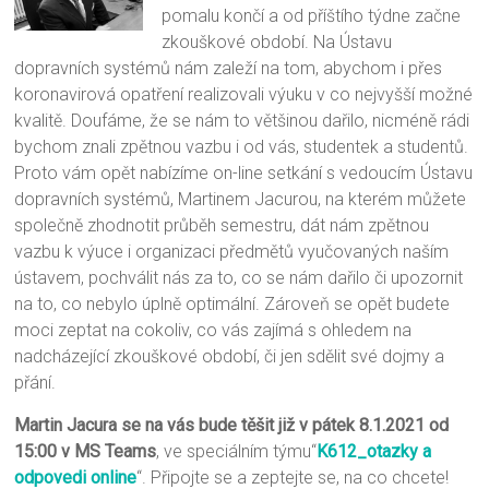
pomalu končí a od příštího týdne začne
zkouškové období. Na Ústavu
dopravních systémů nám zaleží na tom, abychom i přes
koronavirová opatření realizovali výuku v co nejvyšší možné
kvalitě. Doufáme, že se nám to většinou dařilo, nicméně rádi
bychom znali zpětnou vazbu i od vás, studentek a studentů.
Proto vám opět nabízíme on-line setkání s vedoucím Ústavu
dopravních systémů, Martinem Jacurou, na kterém můžete
společně zhodnotit průběh semestru, dát nám zpětnou
vazbu k výuce i organizaci předmětů vyučovaných naším
ústavem, pochválit nás za to, co se nám dařilo či upozornit
na to, co nebylo úplně optimální. Zároveň se opět budete
moci zeptat na cokoliv, co vás zajímá s ohledem na
nadcházející zkouškové období, či jen sdělit své dojmy a
přání.
Martin Jacura se na vás bude těšit již v pátek 8.1.2021 od
15:00 v MS Teams
, ve speciálním týmu“
K612_otazky a
odpovedi online
“. Připojte se a zeptejte se, na co chcete!