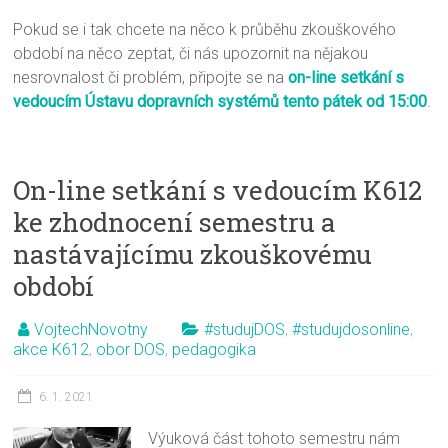
Pokud se i tak chcete na něco k průběhu zkouškového
období na něco zeptat, či nás upozornit na nějakou
nesrovnalost či problém, připojte se na
on-line setkání s
vedoucím Ústavu dopravních systémů tento pátek od 15:00
.
On-line setkání s vedoucím K612
ke zhodnocení semestru a
nastávajícímu zkouškovému
období
VojtechNovotny
#studujDOS
,
#studujdosonline
,
akce K612
,
obor DOS
,
pedagogika
6. 1. 2021
Výuková část tohoto semestru nám