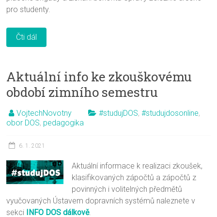
pro studenty.
Čti dál
Aktuální info ke zkouškovému
období zimního semestru
VojtechNovotny
#studujDOS
,
#studujdosonline
,
obor DOS
,
pedagogika
6. 1. 2021
Aktuální informace k realizaci zkoušek,
klasifikovaných zápočtů a zápočtů z
povinných i volitelných předmětů
vyučovaných Ústavem dopravních systémů naleznete v
sekci
INFO DOS dálkově
.