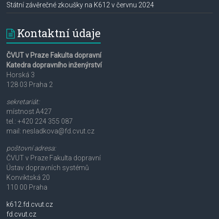
Státní závěrečné zkoušky na K612 v červnu 2024
Kontaktní údaje
ČVUT v Praze Fakulta dopravní
Katedra dopravního inženýrství
Horská 3
128 03 Praha 2
sekretariát:
místnost A427
tel.: +420 224 355 087
mail: nesladkova@fd.cvut.cz
poštovní adresa:
ČVUT v Praze Fakulta dopravní
Ústav dopravních systémů
Konviktská 20
110 00 Praha
k612.fd.cvut.cz
fd.cvut.cz