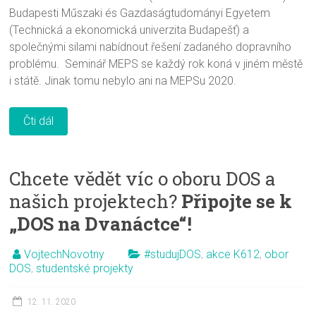
Budapesti Műszaki és Gazdaságtudományi Egyetem
(Technická a ekonomická univerzita Budapešť) a
společnými silami nabídnout řešení zadaného dopravního
problému. Seminář MEPS se každý rok koná v jiném městě
i státě. Jinak tomu nebylo ani na MEPSu 2020.
Čti dál
Chcete vědět víc o oboru DOS a
našich projektech?
Připojte se k
„DOS na Dvanáctce“!
VojtechNovotny
#studujDOS
,
akce K612
,
obor
DOS
,
studentské projekty
12. 11. 2020