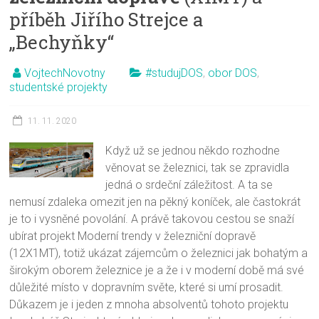
příběh Jiřího Strejce a
„Bechyňky“
VojtechNovotny
#studujDOS
,
obor DOS
,
studentské projekty
11. 11. 2020
Když už se jednou někdo rozhodne
věnovat se železnici, tak se zpravidla
jedná o srdeční záležitost. A ta se
nemusí zdaleka omezit jen na pěkný koníček, ale častokrát
je to i vysněné povolání. A právě takovou cestou se snaží
ubírat projekt Moderní trendy v železniční dopravě
(12X1MT), totiž ukázat zájemcům o železnici jak bohatým a
širokým oborem železnice je a že i v moderní době má své
důležité místo v dopravním světe, které si umí prosadit.
Důkazem je i jeden z mnoha absolventů tohoto projektu