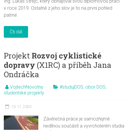
Ing. Lukáš Strejc, který obhajoval svou diplomovou práci
v roce 2019. Ostatně z jeho slov je to na první pohled
patrné.
Čti dál
Projekt
Rozvoj cyklistické
dopravy
(X1RC) a příběh Jana
Ondráčka
VojtechNovotny
#studujDOS
,
obor DOS
,
studentské projekty
10. 11. 2020
Závěrečná práce je samozřejmě
nedílnou součástí a vyvrcholením studia