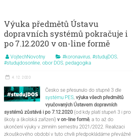
Výuka předmětů Ústavu
dopravních systémů pokračuje i
po 7.12.2020 v on-line formě
VojtechNovotny
#koronavirus
,
#studujDOS
,
#studujdosonline
,
obor DOS
,
pedagogika
4. 12. 2020
Česko se přesunulo do stupně 3 dle
systému PES
,
výuka všech předmětů
vyučovaných Ústavem dopravních
systémů zůstává i po 7.12.2020
(od kdy platí stupeň 3 i pro
školy a školská zařízení)
v on-line formě
, a to až do
ukončení výuky v zimním semestru 2021/2022. Realizaci
zkouškového období v tuto chvíli předpokládáme převážně