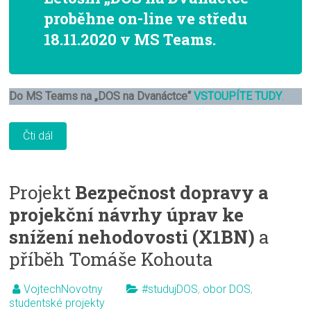
proběhne on-line ve středu
18.11.2020 v MS Teams.
Do MS Teams na „DOS na Dvanáctce“
VSTOUPÍTE TUDY
.
Čti dál
Projekt
Bezpečnost dopravy a
projekční návrhy úprav ke
snížení nehodovosti (X1BN)
a
příběh Tomáše Kohouta
VojtechNovotny
#studujDOS
,
obor DOS
,
studentské projekty