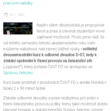
pracovní nabídky
20. 1. 2021
Naším cílem dlouhodobě je propojovat
teorii a praxi a otevírat studentům nové
zajímavé možnosti. Proto jsme rádi, že
od letního semestru tohoto akademického roku Vám
můžeme nabídnout, nad rámec běžné výuky i
volitelný
dvousemestrální kurz k odborné zkoušce D-07, tedy k
získání oprávnění k řízení provozu na železniční síti
(„výpravčí“), který pořádá ČVUT FD ve spolupráci se
Správou železnic
.
Kurz bude probíhat v prostorách ČVUT FD v areálu Horská v
bloku 2 x 90 minut týdně.
Získáte odborné zkoušky a praxi nezbytnou pro práci v
řízení železničního provozu a díky tomu také možnost dobře
placené brigády a získání benefitů Správy železnic určené