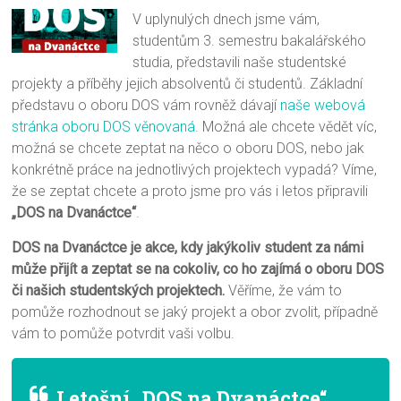
V uplynulých dnech jsme vám,
studentům 3. semestru bakalářského
studia, představili naše studentské
projekty a příběhy jejich absolventů či studentů. Základní
představu o oboru DOS vám rovněž dávají
naše webová
stránka oboru DOS věnovaná
. Možná ale chcete vědět víc,
možná se chcete zeptat na něco o oboru DOS, nebo jak
konkrétně práce na jednotlivých projektech vypadá? Víme,
že se zeptat chcete a proto jsme pro vás i letos připravili
„DOS na Dvanáctce“
.
DOS na Dvanáctce je akce, kdy jakýkoliv student za námi
může přijít a zeptat se na cokoliv, co ho zajímá o oboru DOS
či našich studentských projektech.
Věříme, že vám to
pomůže rozhodnout se jaký projekt a obor zvolit, případně
vám to pomůže potvrdit vaši volbu.
Letošní „DOS na Dvanáctce“