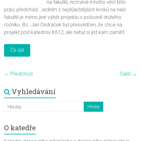
na fakultě, nicméně mnoho věcí této
práci předchází. Jedním z nejdůležitějších kroků na naší
fakultě je mimo jiné výběr projektu v polovině druhého
ročníku. Bc. Jan Ondráček byl přesvědčen, že chce na
projekt pod katedrou K612, ale nebyl si jist kam zamířit.
Čti dál
← Předchozí
Další →
Vyhledávání
O katedře