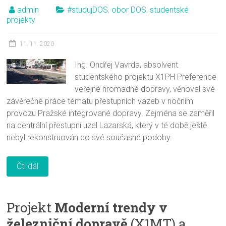
admin
#studujDOS
,
obor DOS
,
studentské
projekty
11. 11. 2020
Ing. Ondřej Vavrda, absolvent
studentského projektu X1PH Preference
veřejné hromadné dopravy, věnoval své
závěrečné práce tématu přestupních vazeb v nočním
provozu Pražské integrované dopravy. Zejména se zaměřil
na centrální přestupní uzel Lazarská, který v té době ještě
nebyl rekonstruován do své současné podoby.
Čti dál
Projekt
Moderní trendy v
železniční dopravě
(X1MT) a