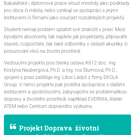
Bakalářské i diplomové práce slouží mnohdy jako podklady
pro obce či města, nebo vznikají ve spolupráci s jinými
institucemi či firmami jako součást rozsáhlejších projektů.
Studenti nemají problém uplatnit své znalosti v praxi. Mezi
bývalými absolventy tak najdete jak projektanty, přípraváře
staveb, rozpočtáře, tak také odborníky v oblasti akustiky či
posuzování vlivů na životní prostředí.
Vedoucími projektu jsou členky ústavu K612 doc. Ing.
Kristýna Neubergová, Ph.D. a Ing. Iva Šturmová, Ph.D.,
spojení s praxí zaštiťuje ing. Libor Ládyš z firmy EKOLA
Group. V rámci projektu pak probíhá spolupráce s dalšími
institucemi a společnostmi, zabývajícími se problematikou
dopravy a životního prostředí, například EVERNIA, Ateliér
ATEM nebo Centrum dopravního výzkumu.
Projekt Doprava životní