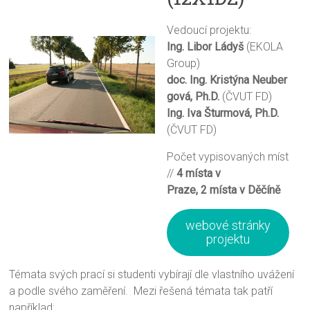
Vedoucí projektu:
Ing. Libor Ládyš
(EKOLA
Group)
doc. Ing. Kristýna Neuber
gová, Ph.D.
(ČVUT FD)
Ing. Iva Šturmová, Ph.D.
(ČVUT FD)
Počet vypisovaných míst
//
4 místa v
Praze, 2 místa v Děčíně
webové stránky
projektu
Témata svých prací si studenti vybírají dle vlastního uvážení
a podle svého zaměření. Mezi řešená témata tak patří
například: