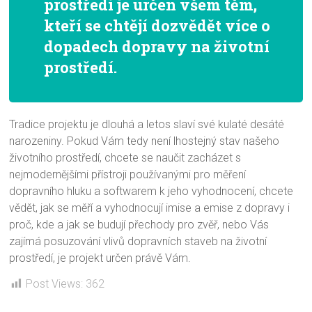
prostředí je určen všem těm,
kteří se chtějí dozvědět více o
dopadech dopravy na životní
prostředí.
Tradice projektu je dlouhá a letos slaví své kulaté desáté
narozeniny. Pokud Vám tedy není lhostejný stav našeho
životního prostředí, chcete se naučit zacházet s
nejmodernějšími přístroji používanými pro měření
dopravního hluku a softwarem k jeho vyhodnocení, chcete
vědět, jak se měří a vyhodnocují imise a emise z dopravy i
proč, kde a jak se budují přechody pro zvěř, nebo Vás
zajímá posuzování vlivů dopravních staveb na životní
prostředí, je projekt určen právě Vám.
Post Views:
362