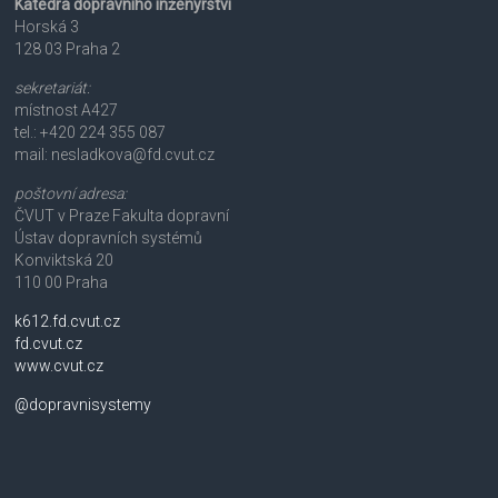
Katedra dopravního inženýrství
Horská 3
128 03 Praha 2
sekretariát:
místnost A427
tel.: +420 224 355 087
mail: nesladkova@fd.cvut.cz
poštovní adresa:
ČVUT v Praze Fakulta dopravní
Ústav dopravních systémů
Konviktská 20
110 00 Praha
k612.fd.cvut.cz
fd.cvut.cz
www.cvut.cz
@dopravnisystemy