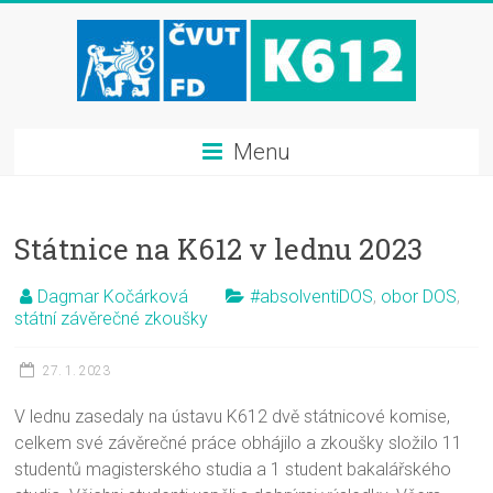
Menu
Státnice na K612 v lednu 2023
Dagmar Kočárková
#absolventiDOS
,
obor DOS
,
státní závěrečné zkoušky
27. 1. 2023
V lednu zasedaly na ústavu K612 dvě státnicové komise,
celkem své závěrečné práce obhájilo a zkoušky složilo 11
studentů magisterského studia a 1 student bakalářského