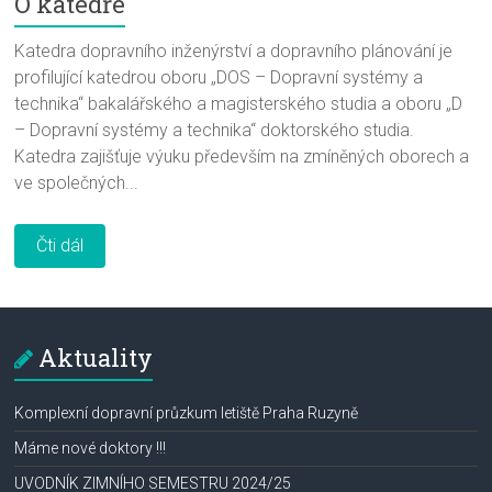
O katedře
Katedra dopravního inženýrství a dopravního plánování je
profilující katedrou oboru „DOS – Dopravní systémy a
technika“ bakalářského a magisterského studia a oboru „D
– Dopravní systémy a technika“ doktorského studia.
Katedra zajišťuje výuku především na zmíněných oborech a
ve společných...
Čti dál
Aktuality
Komplexní dopravní průzkum letiště Praha Ruzyně
Máme nové doktory !!!
UVODNÍK ZIMNÍHO SEMESTRU 2024/25