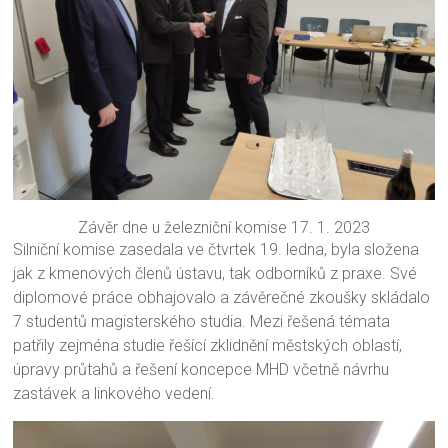
Závěr dne u železniční komise 17. 1. 2023
Silniční komise zasedala ve čtvrtek 19. ledna, byla složena
jak z kmenových členů ústavu, tak odborníků z praxe. Své
diplomové práce obhajovalo a závěrečné zkoušky skládalo
7 studentů magisterského studia. Mezi řešená témata
patřily zejména studie řešící zklidnění městských oblastí,
úpravy průtahů a řešení koncepce MHD včetně návrhu
zastávek a linkového vedení.