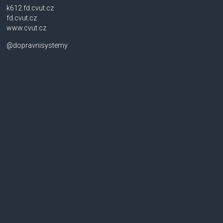
k612.fd.cvut.cz
fd.cvut.cz
www.cvut.cz
@dopravnisystemy