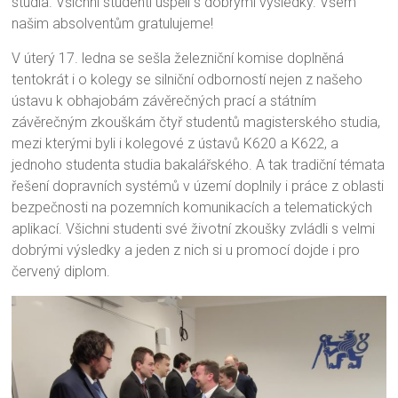
studia. Všichni studenti uspěli s dobrými výsledky. Všem
našim absolventům gratulujeme!
V úterý 17. ledna se sešla železniční komise doplněná
tentokrát i o kolegy se silniční odborností nejen z našeho
ústavu k obhajobám závěrečných prací a státním
závěrečným zkouškám čtyř studentů magisterského studia,
mezi kterými byli i kolegové z ústavů K620 a K622, a
jednoho studenta studia bakalářského. A tak tradiční témata
řešení dopravních systémů v území doplnily i práce z oblasti
bezpečnosti na pozemních komunikacích a telematických
aplikací. Všichni studenti své životní zkoušky zvládli s velmi
dobrými výsledky a jeden z nich si u promocí dojde i pro
červený diplom.