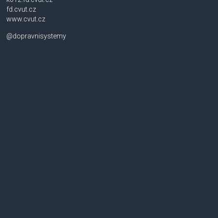
fd.cvut.cz
www.cvut.cz
@dopravnisystemy