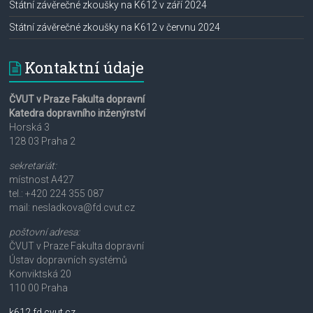
Státní závěrečné zkoušky na K612 v září 2024
Státní závěrečné zkoušky na K612 v červnu 2024
Kontaktní údaje
ČVUT v Praze Fakulta dopravní
Katedra dopravního inženýrství
Horská 3
128 03 Praha 2
sekretariát:
místnost A427
tel.: +420 224 355 087
mail: nesladkova@fd.cvut.cz
poštovní adresa:
ČVUT v Praze Fakulta dopravní
Ústav dopravních systémů
Konviktská 20
110 00 Praha
k612.fd.cvut.cz