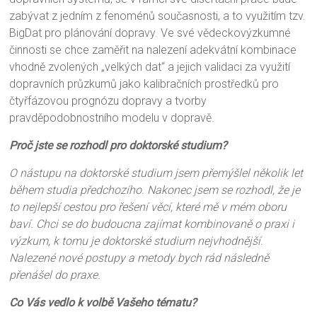
zabývat z jedním z fenoménů současnosti, a to využitím tzv.
BigDat pro plánování dopravy. Ve své vědeckovýzkumné
činnosti se chce zaměřit na nalezení adekvátní kombinace
vhodně zvolených „velkých dat“ a jejich validaci za využití
dopravních průzkumů jako kalibračních prostředků pro
čtyřfázovou prognózu dopravy a tvorby
pravděpodobnostního modelu v dopravě.
Proč jste se rozhodl pro doktorské studium?
O nástupu na doktorské studium jsem přemýšlel několik let
během studia předchozího. Nakonec jsem se rozhodl, že je
to nejlepší cestou pro řešení věcí, které mě v mém oboru
baví. Chci se do budoucna zajímat kombinovaně o praxi i
výzkum, k tomu je doktorské studium nejvhodnější.
Nalezené nové postupy a metody bych rád následně
přenášel do praxe.
Co Vás vedlo k volbě Vašeho tématu?