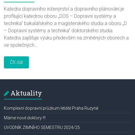
Katedra dopravního inženýrství a dopravního plánování je
profilující katedrou oboru „DOS – Dopravní systémy a
technika“ bakalářského a magisterského studia a oboru „D
– Dopravní systémy a technika“ doktorského studia.
Katedra zajišťuje výuku především na zmíněných oborech a
ve společných...
Čti dál
Aktuality
Komplexní dopravní průzkum letiště Praha Ruzyně
Máme nové doktory !!!
UVODNÍK ZIMNÍHO SEMESTRU 2024/25