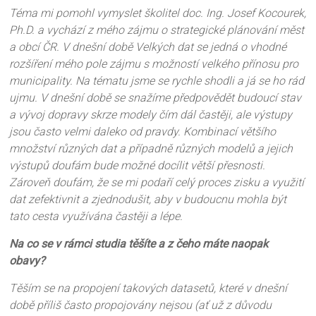
Téma mi pomohl vymyslet školitel doc. Ing. Josef Kocourek,
Ph.D. a vychází z mého zájmu o strategické plánování měst
a obcí ČR. V dnešní době Velkých dat se jedná o vhodné
rozšíření mého pole zájmu s možností velkého přínosu pro
municipality. Na tématu jsme se rychle shodli a já se ho rád
ujmu. V dnešní době se snažíme předpovědět budoucí stav
a vývoj dopravy skrze modely čím dál častěji, ale výstupy
jsou často velmi daleko od pravdy. Kombinací většího
množství různých dat a případně různých modelů a jejich
výstupů doufám bude možné docílit větší přesnosti.
Zároveň doufám, že se mi podaří celý proces zisku a využití
dat zefektivnit a zjednodušit, aby v budoucnu mohla být
tato cesta využívána častěji a lépe.
Na co se v rámci studia těšíte a z čeho máte naopak
obavy?
Těším se na propojení takových datasetů, které v dnešní
době příliš často propojovány nejsou (ať už z důvodu