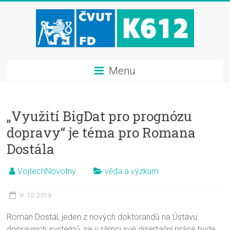
Menu
„Využití BigDat pro prognózu
dopravy“ je téma pro Romana
Dostála
VojtechNovotny
věda a výzkum
9. 10. 2019
Roman Dostál, jeden z nových doktorandů na Ústavu
dopravních systémů, se v rámci své disertační práce bude